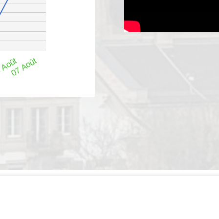
 Août
07 Août