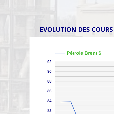
EVOLUTION DES COURS
Pétrole Brent $
92
90
88
86
84
82