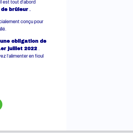
l est tout d’abord
de brûleur
.
cialement conçu pour
llé.
cune obligation de
er juillet 2022
.
z l’alimenter en fioul