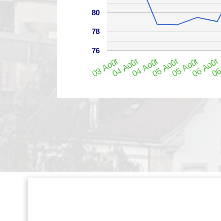
80
78
76
03 Août
04 Août
04 Août
05 Août
05 Août
06 Août
06